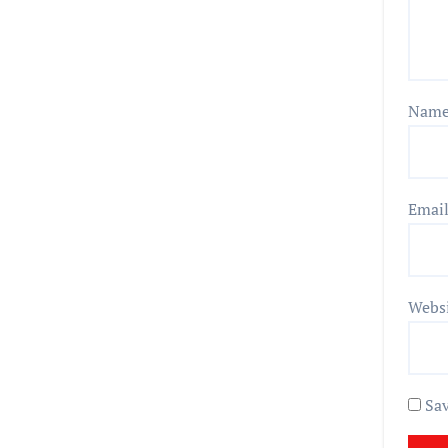
Nam
Emai
Webs
Sav