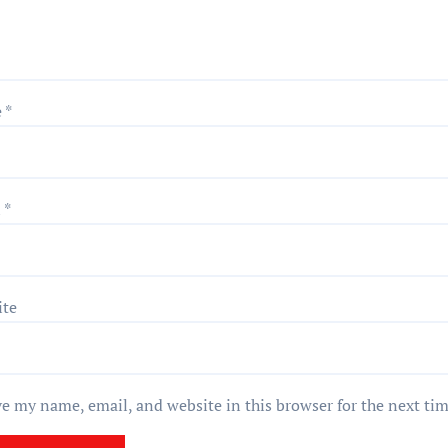
e
*
l
*
ite
e my name, email, and website in this browser for the next ti