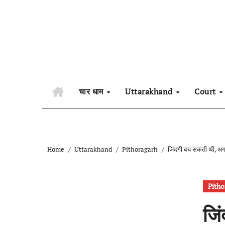
Skip
to
content
चार धाम
Uttarakhand
Court
Home
Uttarakhand
Pithoragarh
जिंदगी बच सकती थी, अगर 
Pitho
जिं