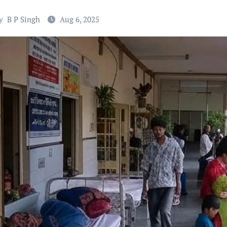
y
B P Singh
Aug 6, 2025