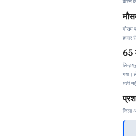
करने क
मौस
मौसम प
हजार से
65 क
लिन्ठ्यू
गया। ल
भर्ती न
प्रश
जिला अ