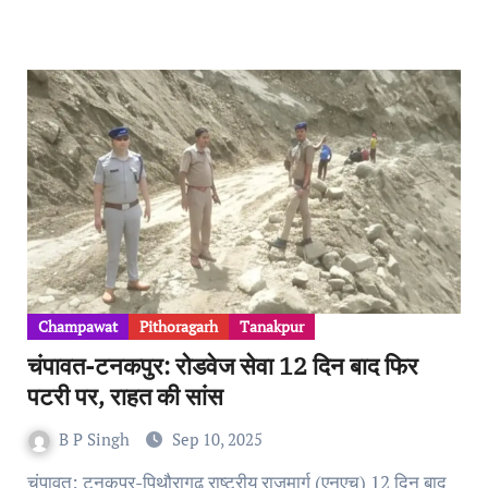
Champawat
Pithoragarh
Tanakpur
चंपावत-टनकपुर: रोडवेज सेवा 12 दिन बाद फिर
पटरी पर, राहत की सांस
B P Singh
Sep 10, 2025
चंपावत: टनकपुर-पिथौरागढ़ राष्ट्रीय राजमार्ग (एनएच) 12 दिन बाद