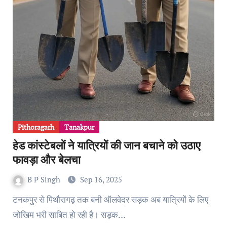
Pithoragarh
Tanakpur
हेड कांस्टेबलों ने यात्रियों की जान बचाने को उठाए
फावड़ा और बेलचा
B P Singh
Sep 16, 2025
टनकपुर से पिथौरागढ़ तक बनी ऑलवेदर सड़क अब यात्रियों के लिए
जोखिम भरी साबित हो रही है। सड़क…