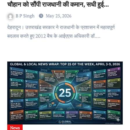
चौहान को सौंपी राजधानी की कमान, सधी हुई
कार्यशैली के कारण “कैप्टन कूल” नाम से भी हैं विख्यात
B P Singh
May 25, 2026
देहरादून। उत्तराखंड सरकार ने राजधानी के प्रशासन में महत्वपूर्ण
बदलाव करते हुए 2012 बैच के आईएएस अधिकारी डॉ.…
News