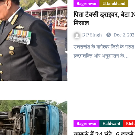
Bageshwar
Uttarakhand
पिता टैक्सी ड्राइवर, बेट
मिसाल
B P Singh
Dec 2, 202
उत्तराखंड के बागेश्वर जिले के गरुड़ निवासी दीपक कांडपाल ने अपनी कड़ी मेहनत, दृढ़
इच्छाशक्ति और अनुशासन के…
Bageshwar
Haldwani
Kich
कुमाऊं में 24 घंटे, 6 हादसे