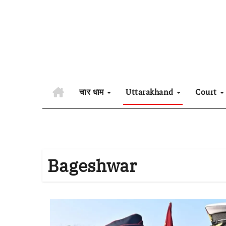
Skip
to
content
चार धाम
Uttarakhand
Court
Bageshwar