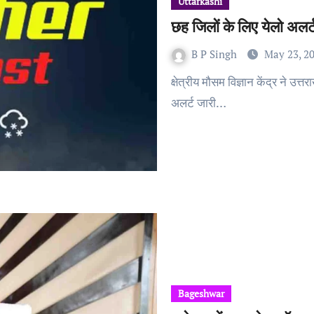
Uttarkashi
छह जिलों के लिए येलो अलर्ट
B P Singh
May 23, 2
क्षेत्रीय मौसम विज्ञान केंद्र ने उत्तराखंड के छह पहाड़ी जिलों में बारिश और ओलावृष्टि का येलो
अलर्ट जारी…
Bageshwar