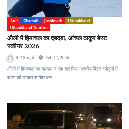
Auli
Chamoli
Joshimath
Uttarakhand
Uttarakhand Tourism
औली में हिमाचल का दबदबा, आंचल ठाकुर बेस्ट
स्कीयर 2026
B P Singh
Feb 17, 2026
औली में हिमाचल का दबदबा ने एक बार फिर भारतीय विंटर स्पोर्ट्स में
राज्य की ताकत साबित कर…