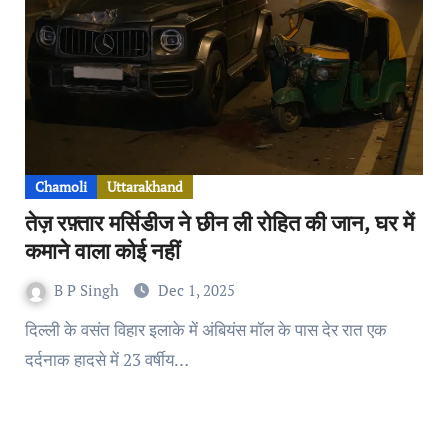
Chamoli
Uttarakhand
तेज़ रफ़्तार मर्सिडीज ने छीन ली रोहित की जान, घर में
कमाने वाला कोई नहीं
B P Singh
Dec 1, 2025
दिल्ली के वसंत विहार इलाके में अंबियंस मॉल के पास देर रात एक
दर्दनाक हादसे में 23 वर्षीय…