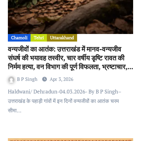
Chamoli
Tehri
Uttarakhand
वन्यजीवों का आतंक: उत्तराखंड में मानव-वन्यजीव
संघर्ष की भयावह तस्वीर, चार वर्षीय डृष्टि रावत की
निर्मम हत्या, वन विभाग की पूर्ण विफलता, भ्रष्टाचार,
अंदरूनी कलह और सुप्रीम कोर्ट की फटकार
B P Singh
Apr 3, 2026
Haldwani/ Dehradun-04.03.2026- By B P Singh–
उत्तराखंड के पहाड़ी गांवों में इन दिनों वन्यजीवों का आतंक चरम
सीमा…