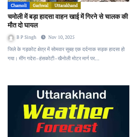
Chamoli
Garhwal
Uttarakhand
चमोली में बड़ा हादसा वाहन खाई में गिरने से चालक की
मौत दो घायल
B P Singh
Nov 10, 2025
जिले के गड़कोट क्षेत्र में सोमवार सुबह एक दर्दनाक सड़क हादसा हो
गया। मींग गदेरा–हंसकोटी–खैनोली मोटर मार्ग पर…