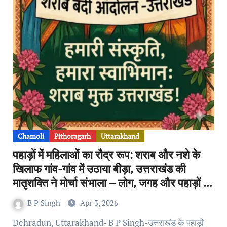
Chamoli
Pithoragarh
Uttarakhand
पहाड़ों में महिलाओं का रौद्र रूप: शराब और नशे के
खिलाफ गांव-गांव में उठाया बीड़ा, उत्तराखंड की
मातृशक्ति ने मोर्चा संभाला – लोग, जगह और पहाड़ों के
लिए खड़ी महिलाएं आज भी आशा की किरण
B P Singh
Apr 3, 2026
Dehradun, Uttarakhand- B P Singh-उत्तराखंड के पहाड़ी