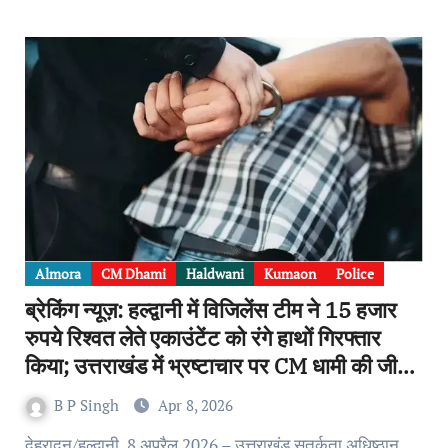
Almora
CM Dhami
Haldwani
Kumaon
Police
ब्रेकिंग न्यूज़: हल्द्वानी में विजिलेंस टीम ने 15 हजार
रुपये रिश्वत लेते एकाउंटेंट को रंगे हाथों गिरफ्तार
किया; उत्तराखंड में भ्रष्टाचार पर CM धामी की जीरो
टॉलरेंस नीति का असर
B P Singh
Apr 8, 2026
देहरादून/हल्द्वानी, 8 अप्रैल 2026 – उत्तराखंड सतर्कता अधिष्ठान