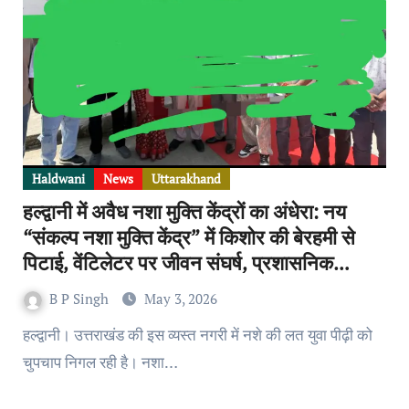
Haldwani
News
Uttarakhand
हल्द्वानी में अवैध नशा मुक्ति केंद्रों का अंधेरा: नय
“संकल्प नशा मुक्ति केंद्र” में किशोर की बेरहमी से
पिटाई, वेंटिलेटर पर जीवन संघर्ष, प्रशासनिक
लापरवाही की पोल खुली, स्थानीय विधायक ने किया
B P Singh
May 3, 2026
था उदघाटन
हल्द्वानी। उत्तराखंड की इस व्यस्त नगरी में नशे की लत युवा पीढ़ी को
चुपचाप निगल रही है। नशा…