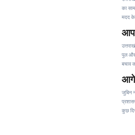
का सामन
मदद के
आपद
उत्तराख
पुल और
बचाव का
आगे
जुबिन न
प्रशासन
कुछ दि