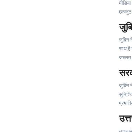
मीडिया 
एकजुट 
जुब
जुबिन न
साथ है 
जरूरत ह
सरक
जुबिन न
सुनिश्च
प्रभावि
उत्
उत्तराख