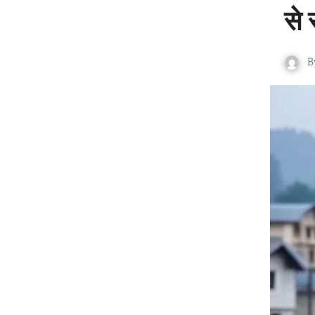
से 
B