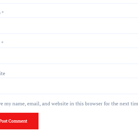
e
*
l
*
ite
e my name, email, and website in this browser for the next ti