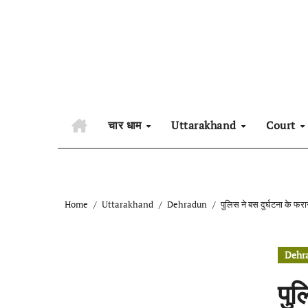
Skip
to
content
चार धाम
Uttarakhand
Court
Home
Uttarakhand
Dehradun
पुलिस ने बस दुर्घटना के फर
Dehr
पुल