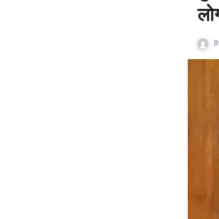
लोग
B