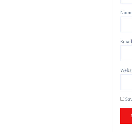
Nam
Emai
Webs
Sav