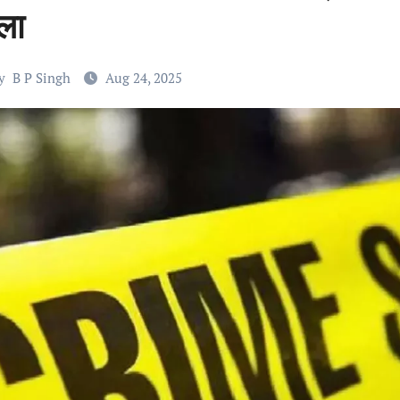
ला
y
B P Singh
Aug 24, 2025