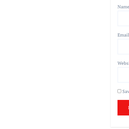
Nam
Emai
Webs
Sav