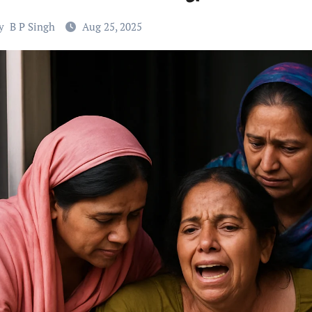
y
B P Singh
Aug 25, 2025