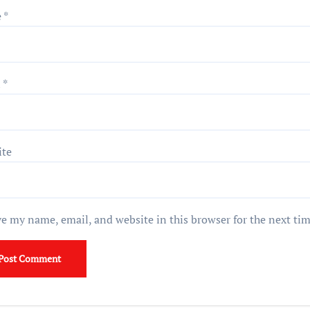
e
*
l
*
ite
e my name, email, and website in this browser for the next ti