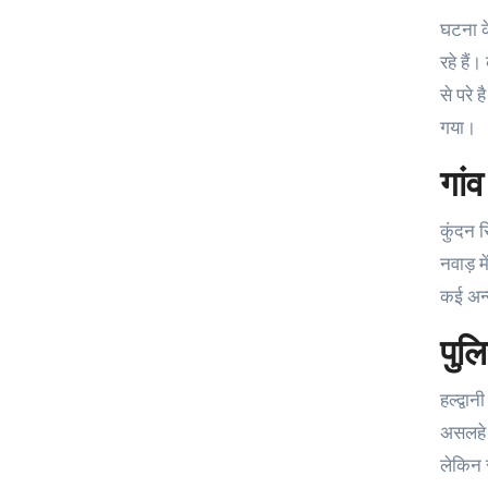
घटना के
रहे हैं
से परे 
गया।
गां
कुंदन स
नवाड़ म
कई अन्
पुल
हल्द्वा
असलहे 
लेकिन 