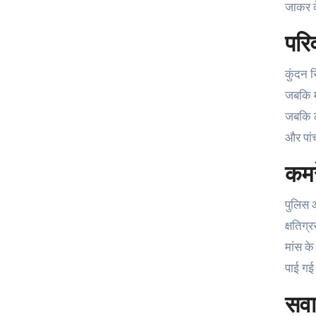
जाकर द
परि
कुंदन स
जबकि म
जबकि लक
और पां
कमर
पुलिस 
क्षतिग
मांस के
पाई गई
सवाल