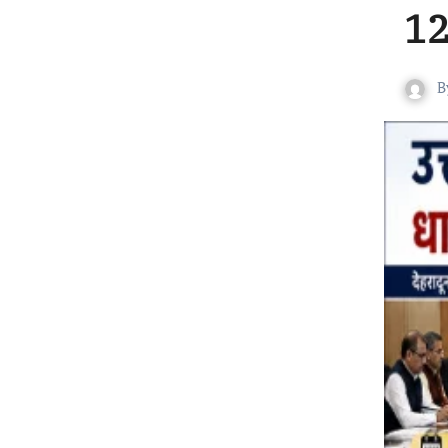
12 
B