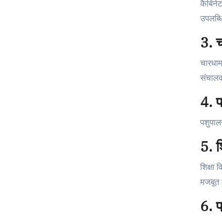
कैबिनेट
उपलब्धि
3. च
चारधाम 
संचालक
4. प
पशुपालन
5. शि
शिक्षा 
मजबूत 
6. प