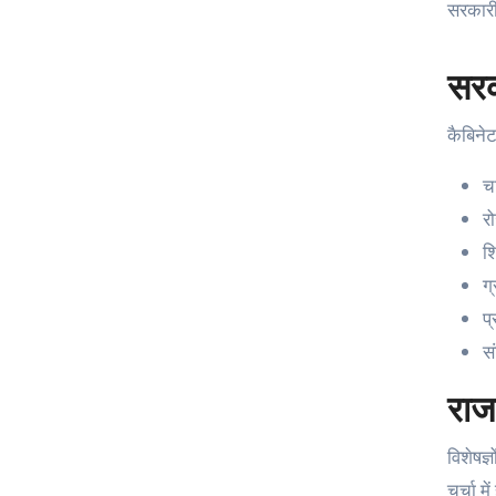
सरकारी 
सर
कैबिनेट
च
रो
श
ग
प
सं
राज
विशेषज्
चर्चा म