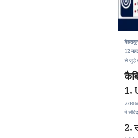
देहरा
12 महत्व
से जुड
कैब
1. U
उत्तराख
में संव
2. उ