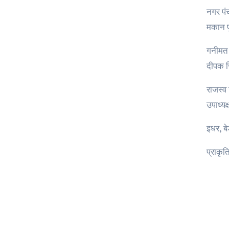
नगर पंच
मकान पू
गनीमत 
दीपक स
राजस्व
उपाध्यक
इधर, बे
प्राकृत