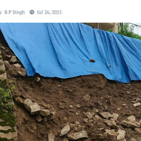
y
B P Singh
Jul 26, 2025