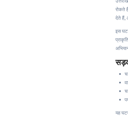
उत्तराख
रोकते ह
देते है
इस घटन
प्राकृ
अभियान 
सड़क
च
वा
च
प
यह घटन