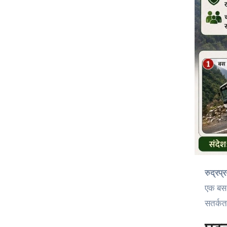
रुद्र
एक बस ख
सतर्कत