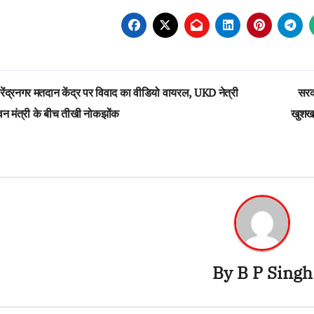
st
ेंद्रनगर मतदान केंद्र पर विवाद का वीडियो वायरल, UKD नेत्री
सरका
vigation
न मंत्री के बीच तीखी नोकझोंक
खुशखब
By
B P Singh