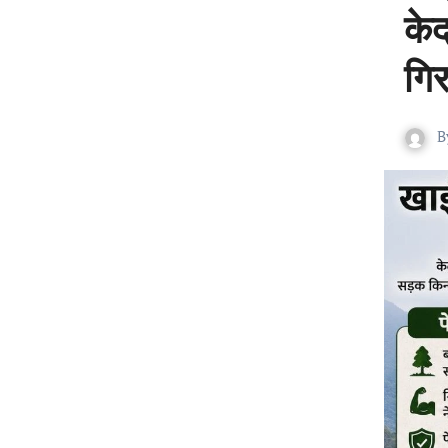
केद
गि
B