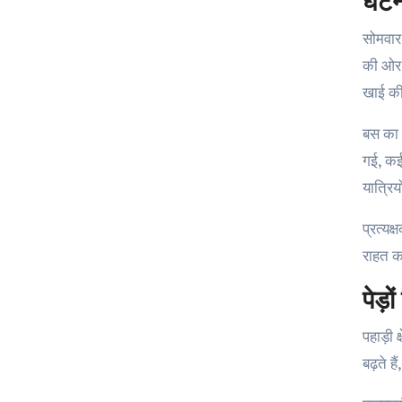
घटन
सोमवार 
की ओर 
खाई क
बस का 
गई, कई
यात्रि
प्रत्यक
राहत का
पेड़
पहाड़ी क
बढ़ते है