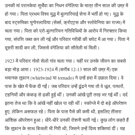
उनकी मां परास्केवा सुर्चेवा का निधन वंगेलिया के मात्र तीन साल की उम्र में
हो गया। पिता प्रथम विश्व युद्ध में बुल्गारियाई सेना में भर्ती हो गए। युद्ध के
बाद स्ट्रुमिका युगोस्लाविया (सेर्ब्स, क्रोएट्स और स्लोवेनिया का राज्य) में
चला गया। पिता को प्रो-बुल्गारियन गतिविधियों के आरोप में गिरफ्तार किया
गया, संपत्ति जब्त कर ली गई और परिवार गरीबी की चपेट में आ गया। पिता ने
दूसरी शादी कर ली, जिससे वंगेलिया को सौतेली मां मिली।
1923 में परिवार नोवो सेलो गांव चला गया। यहीं पर उनके जीवन का सबसे
बड़ा मोड़ आया। 1923-1924 में (करीब 12-13 साल की उम्र में) एक
भयानक तूफान (whirlwind या tornado) ने उन्हें हवा में उछाल दिया। वे
पास के खेत में फेंक दी गईं। जब परिवार उन्हें ढूंढने गया तो वे धूल, पत्थरों,
टहनियों और कंकड़ से ढकी हुई थीं। उनकी आंखें पूरी तरह भर गई थीं। दर्द
इतना तेज था कि वे आंखें नहीं खोल पा रही थीं। स्कोप्जे में दो बड़े ऑपरेशन
हुए, लेकिन असफल रहे। पिता के पास पैसे की कमी थी, इसलिए तीसरा
आंशिक ऑपरेशन हुआ। धीरे-धीरे उनकी रोशनी चली गई। कुछ लोग कहते हैं
कि तूफान के साथ बिजली भी गिरी थी, जिसने उन्हें दिव्य शक्तियां दीं। यह