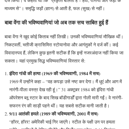
दर्ज किया। वे कहती थीं कि “प्रकृति बोलती है – हवा, पत्तियां और जड़ों के
माध्यम से”। समृद्धि जड़ों (ज्ञान) से आती है, फल (सुख) से नहीं।
बाबा वेंगा की भविष्यवाणियां जो अब तक सच साबित हुई हैं
बाबा वेंगा ने खुद कोई किताब नहीं लिखी। उनकी भविष्यवाणियां मौखिक थीं।
निकटवर्ती, भतीजी क्रासिमिरा स्टोयानोवा और आगंतुकों ने दर्ज कीं। कई
विवादास्पद हैं, लेकिन कुछ इतनी सटीक हैं कि इन्हें नजरअंदाज नहीं किया जा
सकता। यहां प्रमुख सिद्ध भविष्यवाणियां विस्तार से:
इंदिरा गांधी की हत्या (1969 की भविष्यवाणी, 1984 में सच)
1969 में उन्होंने कहा – “वह कपड़ा उसे नष्ट कर देगा। मैं धुएं और आग में
नारंगी-पीला वस्त्र देख रही हूं।” 31 अक्टूबर 1984 को इंदिरा गांधी
ऑपरेशन ब्लू स्टार के बाद सिख बॉडीगार्डों द्वारा गोली मारी गईं। वे नारंगी-
सफरन रंग की साड़ी पहने थीं। यह सबसे सटीक मानी जाती है।
9/11 आतंकी हमले (1989 की भविष्यवाणी, 2001 में सच)
“हॉरर, हॉरर! अमेरिकी भाई गिर जाएंगे। स्टील के पक्षी उन पर हमला