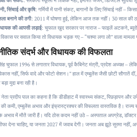
िक्षा का संकट
: सरकारी स्कूलों में शिक्षक नहीं, इमारतें जर्जर, डिजिटल सुविधा 
ानी, सिंचाई और कृषि
: गर्मियों में पानी संकट, बागानों के लिए सिंचाई नहीं – क
िला बनाने की ठगी
: 2011 में घोषणा हुई, लेकिन आज तक नहीं। 30 साल की 
िधायक की आपसी लड़ाई
: चुफाल खुद सरकार पर नाराज – फाइलें अटकने, ब्यूरो
े विकास पर सवाल किया तो विधायक भड़क गए – “चश्मा लगा लो” वाला मामला प
नीतिक संदर्भ और विधायक की विफलता
ंह चुफाल 1996 से लगातार विधायक, पूर्व कैबिनेट मंत्री, प्रदेश अध्यक्ष – लेकिन
कास नहीं, सिर्फ वादे और फोटो सेशन।” हाल में एम्बुलेंस जैसी छोटी सौगातें दीं
बड़ा मुद्दा बना रही है।
स नेता प्रदीप पाल का कहना है कि डीडीहाट में स्वास्थ्य संकट, पिछड़ापन और उपेक्षा
ं की कमी, एम्बुलेंस अभाव और इंफ्रास्ट्रक्चर की विफलता वास्तविक है। राज्य स
 अभाव में मौतें जारी हैं। यदि ठोस कदम नहीं उठे – अस्पताल अपग्रेड, डॉक्ट
तीफा देना चाहिए, या जनता 2027 में जवाब देगी। जनता अब झूठे सुरमा नहीं, 