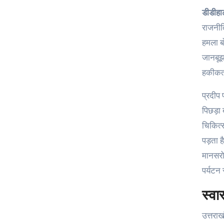
डीडीह
राजनीत
हमला ब
जानबूझक
हकीकत मे
प्रदीप
पिछड़ा 
चिकित्स
पड़ता ह
मानसरो
पर्यटन
स्वा
उत्तराख