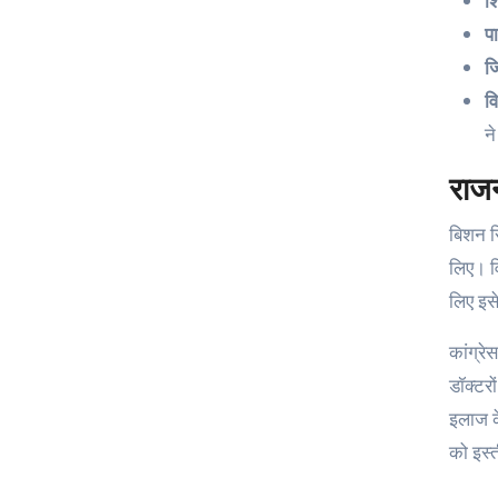
श
प
ज
व
न
राज
बिशन सि
लिए। वि
लिए इसे 
कांग्रे
डॉक्टरो
इलाज के
को इस्