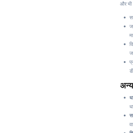
और भी
स
ज
मा
वि
ज
प
ड
अन्य
ध
ध
स
व