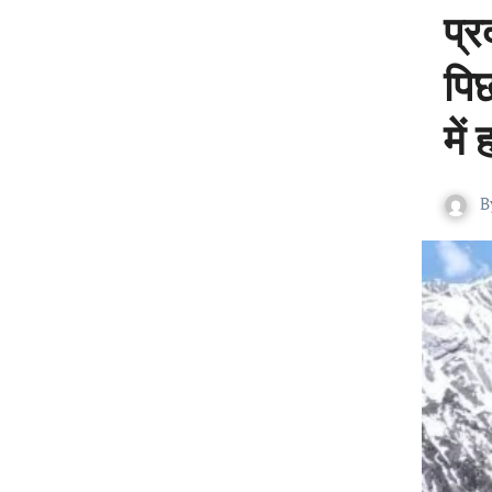
प्र
पिछ
में
B