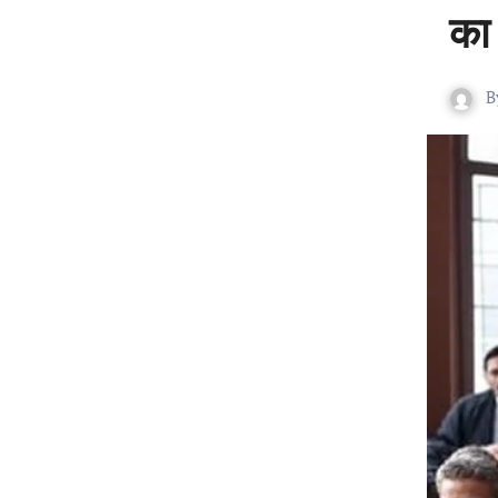
का 
B