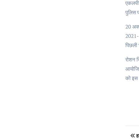
एकलपीठ
पुलिस प
20 अक्
2021-22
पिछली भ
रोशन सि
आयोजित 
को इस 
Po
हर