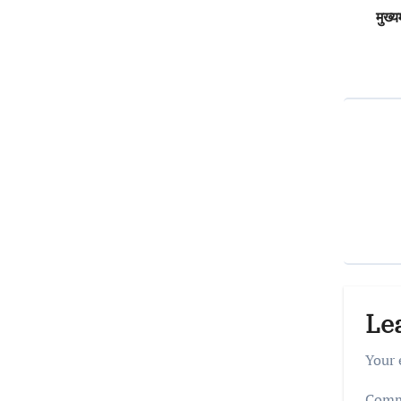
na
मुख्य
Le
Your 
Com