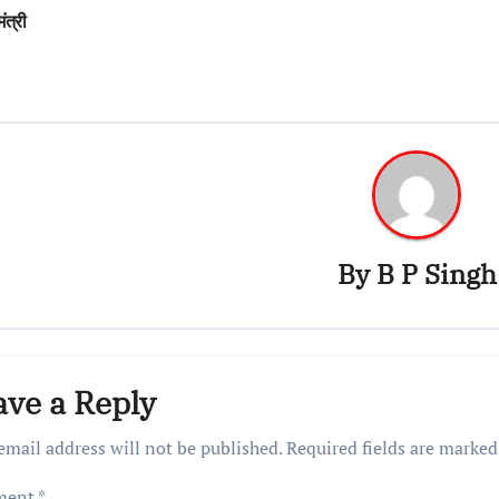
vigation
मंत्री
By
B P Singh
ave a Reply
email address will not be published.
Required fields are marke
ment
*