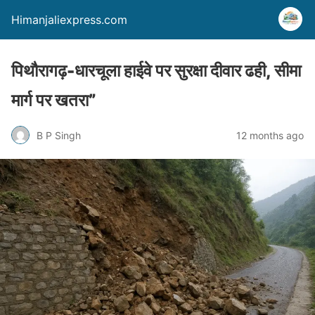
Himanjaliexpress.com
पिथौरागढ़-धारचूला हाईवे पर सुरक्षा दीवार ढही, सीमा
मार्ग पर खतरा”
B P Singh
12 months ago