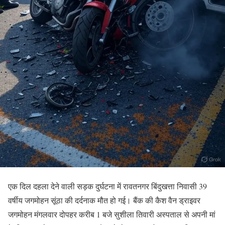
एक दिल दहला देने वाली सड़क दुर्घटना में रावतनगर बिंदुखत्ता निवासी 39
वर्षीय जगमोहन सूंठा की दर्दनाक मौत हो गई। बैंक की कैश वैन ड्राइवर
जगमोहन मंगलवार दोपहर करीब 1 बजे सुशीला तिवारी अस्पताल से अपनी मां