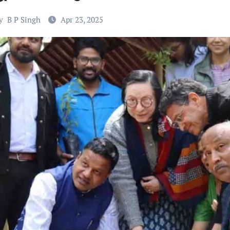
y
B P Singh
Apr 23, 2025