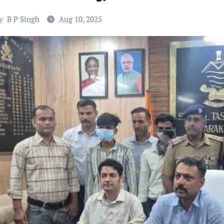
y
B P Singh
Aug 10, 2025