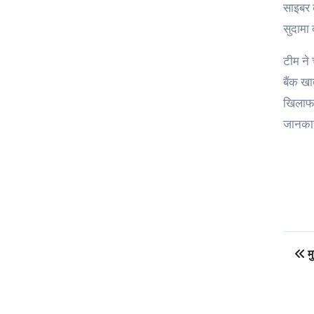
साइबर 
सुदामा
टीम ने 
बैंक खा
खिलाफ ब
जानकार
Po
मु
na