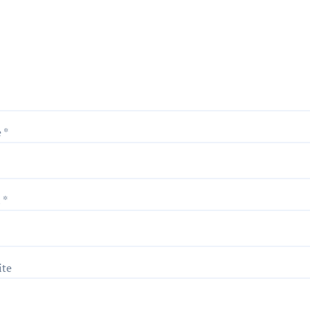
e
*
l
*
ite