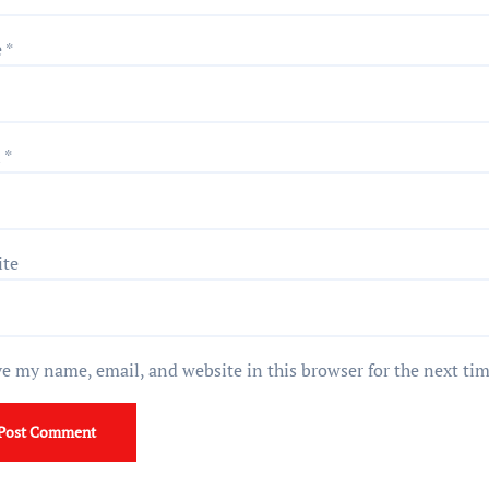
e
*
l
*
ite
e my name, email, and website in this browser for the next ti