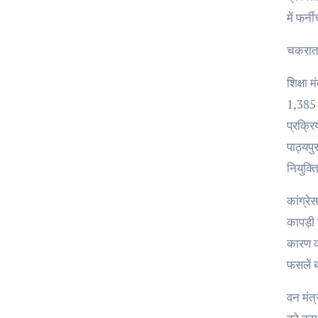
में फर्
चकराता 
शिक्षा 
1,385 इ
प्रक्रि
पाठ्यपु
नियुक्त
कांग्र
कापड़ी 
कारण क
फसलें ब
वन मंत्