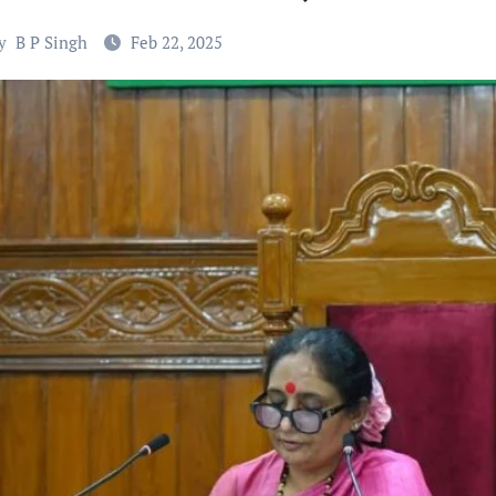
y
B P Singh
Feb 22, 2025