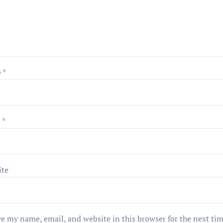
e
*
l
*
ite
e my name, email, and website in this browser for the next ti