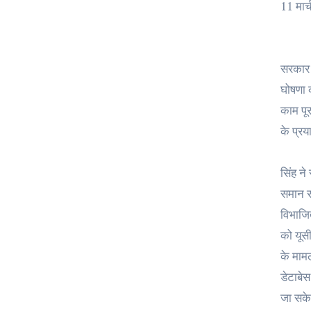
11 मार
सरकार क
घोषणा क
काम पू
के प्रय
सिंह ने
समान सं
विभाजित
को यूसी
के मामल
डेटाबे
जा सक