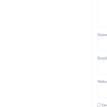
Nam
Emai
Webs
Sav