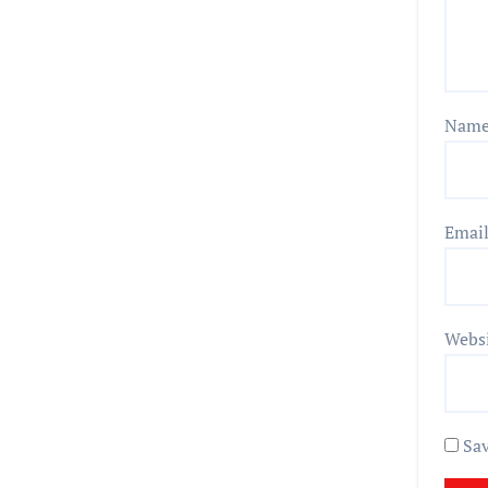
Nam
Emai
Webs
Sav