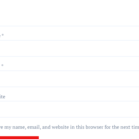
e
*
l
*
ite
e my name, email, and website in this browser for the next ti