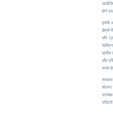
आयोजित
होने व
इसके अल
क्षेत्र
और 50,0
व्यक्त
उम्मीद 
और परि
रुपये स
सरकार प
योजना 
प्रत्य
परिवारो