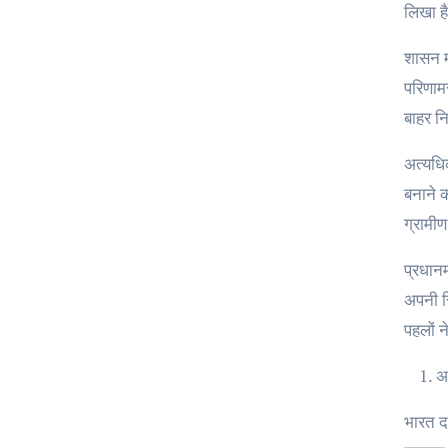
लिखा ह
शासन म
परिणामस
बाहर न
अत्यधि
बनाने क
ग्रामीण
प्रधानम
अपनी स
पहलों 
अर
भारत द