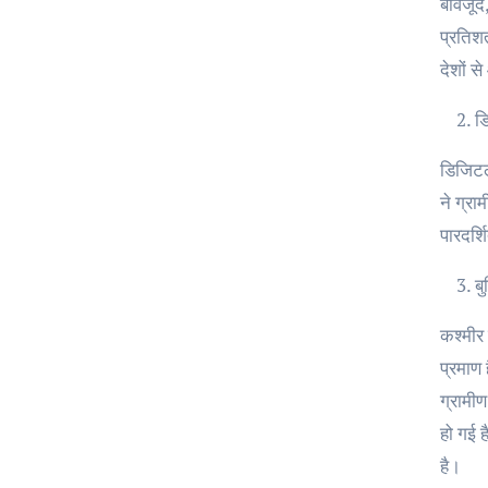
बावजूद
प्रतिशत
देशों स
ड
डिजिटल
ने ग्रा
पारदर्श
ब
कश्मीर 
प्रमाण
ग्रामीण
हो गई 
है।