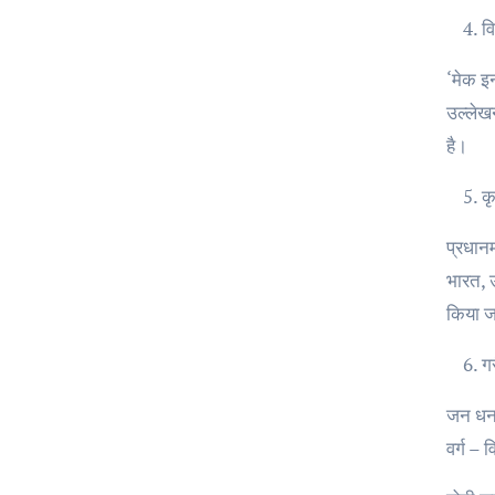
वि
‘मेक इन
उल्लेखन
है।
क
प्रधानम
भारत, उ
किया ज
ग
जन धन 
वर्ग – 