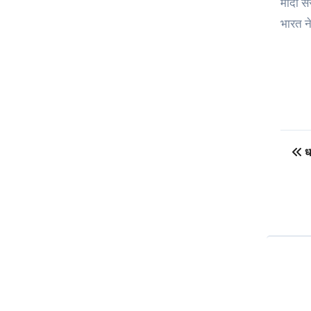
मोदी सर
भारत ने
Po
धा
na