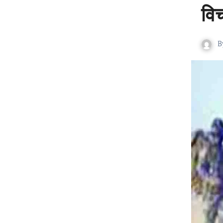
विच
B