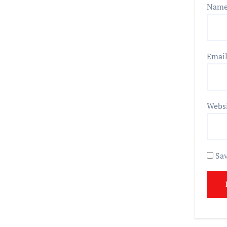
Nam
Emai
Webs
Sav