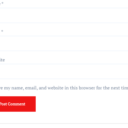
e
*
l
*
ite
e my name, email, and website in this browser for the next ti