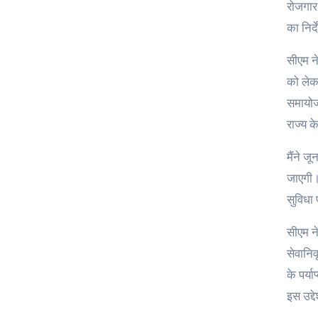
रोजगार 
का निर्
सीएम ने
को लेक
समायोजन
राज्य क
मैंने ज
जाएगी।
सुविधा
सीएम ने
सेवानिव
के पर्य
इस उद्द