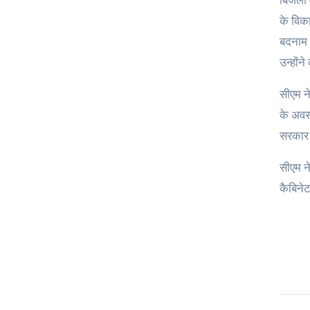
के विका
बदनाम क
उन्होंन
सीएम ने
के अवसर
सरकार न
सीएम ने
कैबिनेट
Po