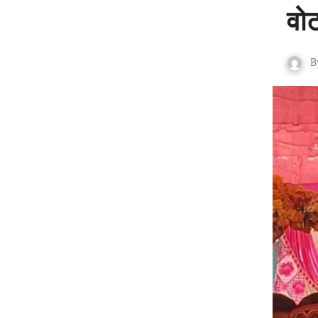
वोट
B