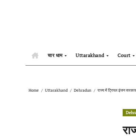
Skip
to
content
चार धाम
Uttarakhand
Court
Home
Uttarakhand
Dehradun
राज्य में ट्रिपल इंजन सरकार 
Dehr
राज