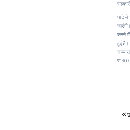
सहकारी 
घाटे मे
जाएंगी
करने मे
हुई है।
राज्य स
से 30.0
Po
पू
na