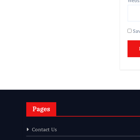
Webs
Sav
Pages
Contact Us