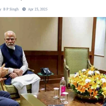
y
B P Singh
Apr 23, 2025