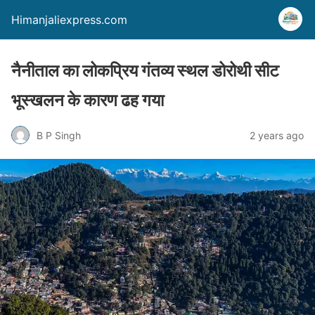
Himanjaliexpress.com
नैनीताल का लोकप्रिय गंतव्य स्थल डोरोथी सीट
भूस्खलन के कारण ढह गया
B P Singh
2 years ago