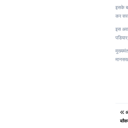
इसके बा
कर सरक
इस अवसर
पडियार
मुख्यमं
मानसखंड
Po
अं
na
ब्लै