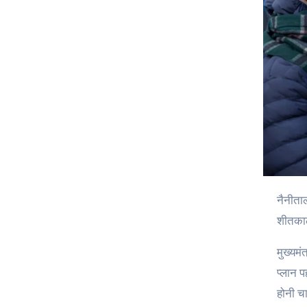
नैनीता
शीतकाली
मुख्यमं
प्लान प
होनी च