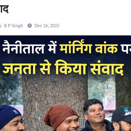
ाद
y
B P Singh
Dec 26, 2025