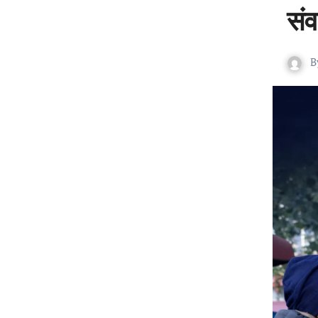
संव
B