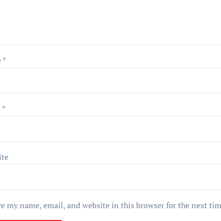
e
*
l
*
ite
e my name, email, and website in this browser for the next ti