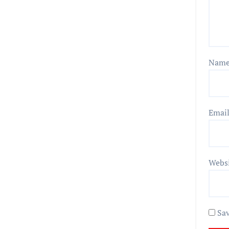
Nam
Emai
Webs
Sav