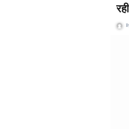
रही 
B