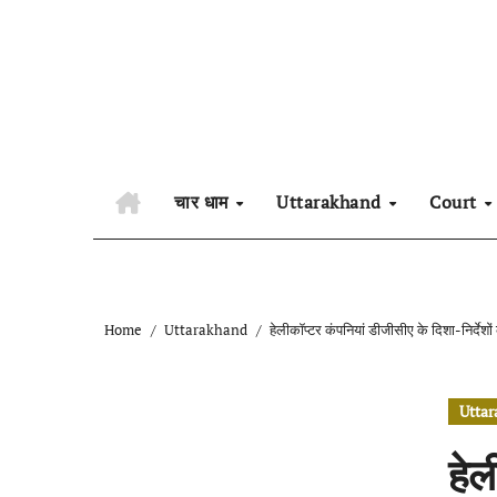
Skip
to
content
चार धाम
Uttarakhand
Court
Home
Uttarakhand
हेलीकॉप्टर कंपनियां डीजीसीए के दिशा-निर्देशों
Utta
हेल