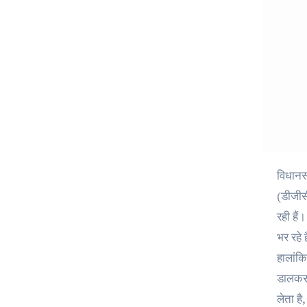
विधानसभा में नेता प्रतिपक्ष यशपाल आर्य ने आरोप लगाया है कि चार धाम यात्रा में कार्यरत हेलीकॉप्टर कंपनियां नागरिक उड्डयन महानिदेशालय
(डीजीसी
रही हैं
भर रहे 
हालांकि
डालकर क
लेता है