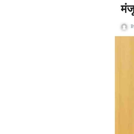
मंज
B