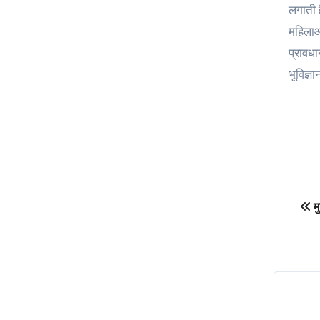
लगाती ह
महिलाओ
प्रावधा
भूविज्ञ
Po
मु
na