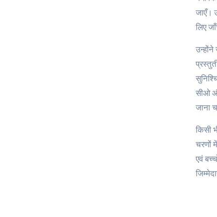
जाएँ। उ
लिए जाँ
उन्हों
प्रस्त
सुनिश्च
सीओ और
जाना च
किसी भी
चरणों 
एवं बच्
जिम्मेद