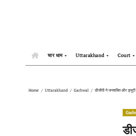
Skip
to
content
चार धाम
Uttarakhand
Court
Home
Uttarakhand
Garhwal
डीजीपी ने जनशक्ति और ड्यूटी 
Garh
डीज