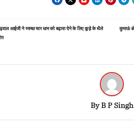
st
़वाल आईजी ने स्वच्छ चार धाम को बढ़ावा देने के लिए कूड़े के थैले
कुमाऊं क्
vigation
ित
By
B P Singh