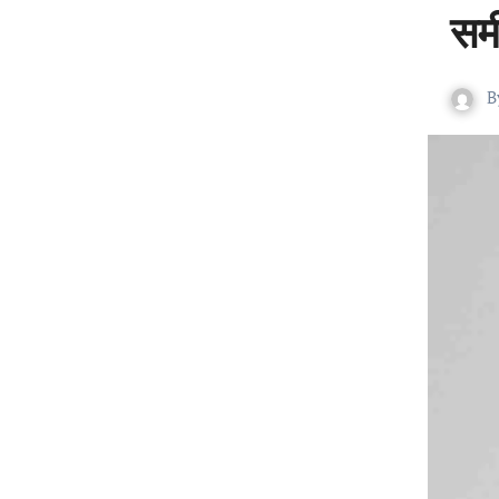
समी
B