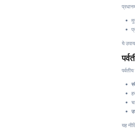
प्रधान
मु
प्
ये उपाय
पर्वत
पर्वतीय
स
हर
च
उ
यह नीति