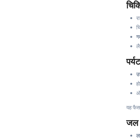
चिकित
र
च
ग
ल
पर्यट
उ
ह
ऑ
यह फैसल
जल व
ल