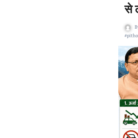
से 
B
#
pith