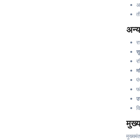
अ
त
अन्य
र
सु
र
म
प
फ
उ
व
मुख्
मुख्यमं