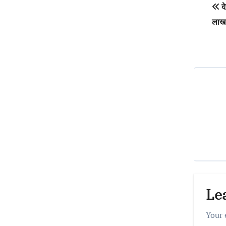
द
na
लाख र
Le
Your 