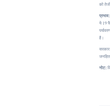
को तेजी
प्रभाव:
ये 19 फ
पर्यावर
है।
सरकार इ
जनहित क
नोट:
वि
Po