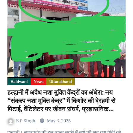
Haldwani
News
Uttarakhand
हल्द्वानी में अवैध नशा मुक्ति केंद्रों का अंधेरा: नय
“संकल्प नशा मुक्ति केंद्र” में किशोर की बेरहमी से
पिटाई, वेंटिलेटर पर जीवन संघर्ष, प्रशासनिक
लापरवाही की पोल खुली, स्थानीय विधायक ने किया
B P Singh
May 3, 2026
था उदघाटन
हल्द्वानी। उत्तराखंड की इस व्यस्त नगरी में नशे की लत युवा पीढ़ी को