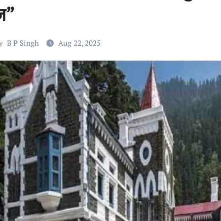
ज”
y
B P Singh
Aug 22, 2025