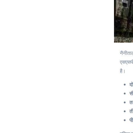
नैनीत
एसएसपी 
है।
द
स
त
त
पी