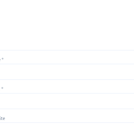
e
*
l
*
ite