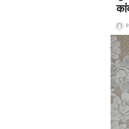
कां
B