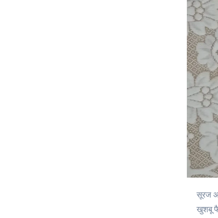
सूरज अभी पहाड़ों के पीछे छिपा होता है। हवा में कड़क ठंड है, लेकिन कुमाऊं के घरों में एक अलग ही रौनक छाई रहती है। रसोई से गुड़ की मीठी
खुशबू फ