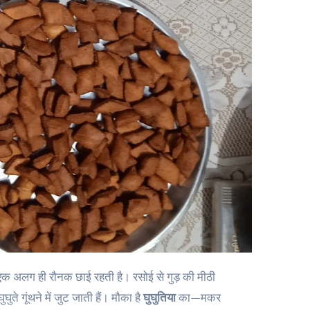
ुते गूंथने में जुट जाती हैं। मौका है
घुघुतिया
का—मकर