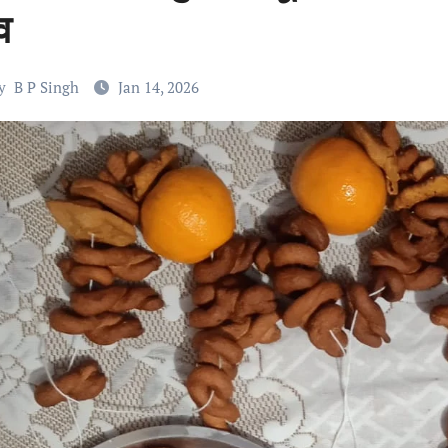
व
y
B P Singh
Jan 14, 2026