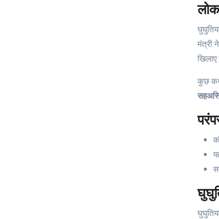
लोकक
घुघुतिय
मंत्री
खिलाए 
कुछ कथा
सहअस्त
परंपर
कौ
यह
स
घुघु
घुघुतिया