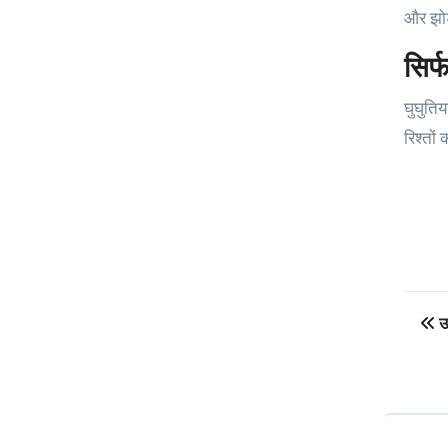
और झोड़
सिर्
घुघुतिय
रिश्तों
Po
उत
na