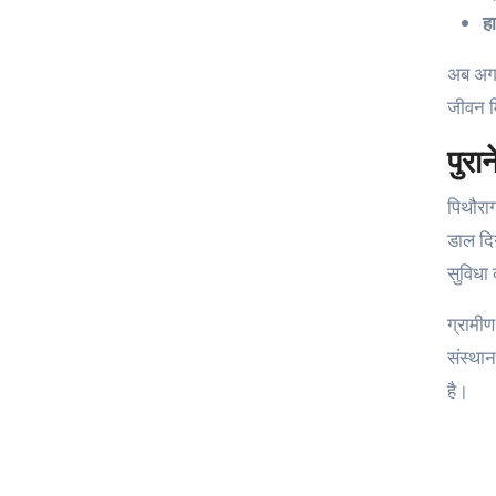
ह
अब अगर 
जीवन म
पुरा
पिथौरा
डाल दिय
सुविधा 
ग्रामीण
संस्थान
है।