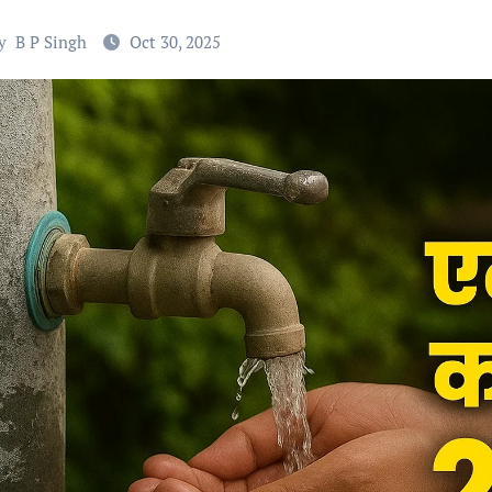
y
B P Singh
Oct 30, 2025