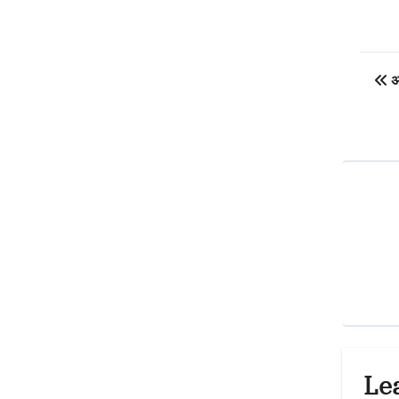
Po
अग
na
Le