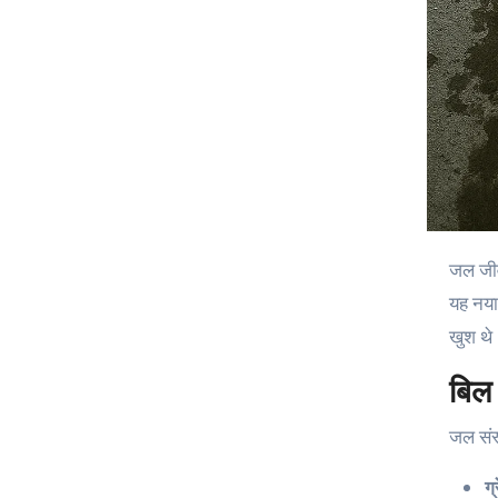
जल ज
यह नया
खुश थे।
बिल 
जल संस
ग्