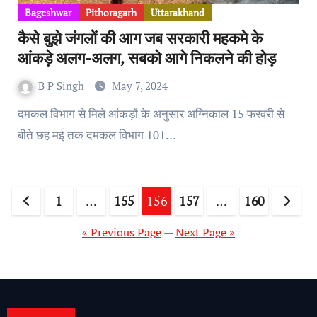
Bageshwar
Pithoragarh
Uttarakhand
कैसे बुझे जंगलों की आग जब सरकारी महकमे के
आंकड़े अलग-अलग, सबको आगे निकलने की होड़
B P Singh
May 7, 2024
दमकल विभाग से मिले आंकड़ों के अनुसार अग्निकाल 15 फरवरी से
बीते छह मई तक दमकल विभाग 101…
Posts
1
…
155
156
157
…
160
pagination
« Previous Page
—
Next Page »